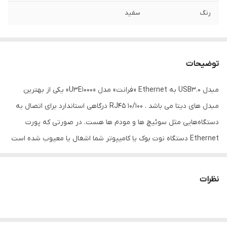
رنگ
سفید
توضیحات
مبدل USB3.0 به Ethernet «فرانت» مدل «U3E1000» یکی از بهترین
مبدل های دیتا می باشد . RJ45 10/100 درگاهی استاندارد برای اتصال به
دستگاه‌هایی مثل سوئیچ ها و مودم ها هست. در صورتی که پورت
Ethernet دستگاه نوت بوک یا کامیپوتر شما اشغال یا معیوب شده است
و یا اصلا این پورت روی آن تعبیه نشده است، شما می توانید برای اتصال
به شبکه می توانید از این مبدل و یک پورت USB دستگاهتان استفاده
نظرات
کنید. طول کابل این مبدل 15 سانتی‌متر است و با تمام سیستم‌ عامل‌ها
سازگار می‌باشد ؛ سرعت انتقال این مبدل از 10/100/1000 پشتیانی می‌کند .
یکی از ویژگی‌های این محصول عدم نیاز به منبع الکتریکی است . U3E1000