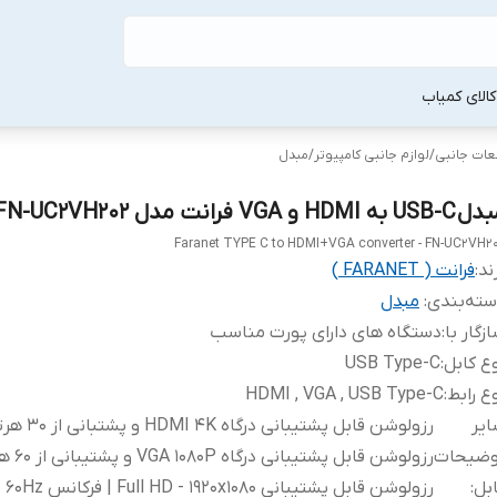
لا‌ی کمیاب
طعات جانبی
/
لوازم جانبی کامپیوتر
/
مبدل
U به HDMI و VGA فرانت مدل FN-UC2VH202
Faranet TYPE C to HDMI+VGA converter - FN-UC2VH2
ند:
فرانت ( FARANET )
ته‌بندی
:
مبدل
زگار با
:
دستگاه های دارای پورت مناسب
ع کابل
:
USB Type-C
ع رابط
:
HDMI , VGA , USB Type-C
یر
رزولوشن قابل پشتیبانی درگاه MI 4K
وضیحات
رزولوشن قابل پشتیبا
بل
:
رزولوشن قابل پشتیبانی Full HD - 1920x1080 | فرکانس 60Hz