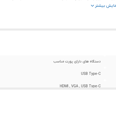
نگ
:
خاکستری
مایش بیشتر
دستگاه های دارای پورت مناسب
USB Type-C
HDMI , VGA , USB Type-C
60 هرتز | رزولوشن قابل پشتیبانی Full HD - 1920x1080 | فرکانس 60Hz