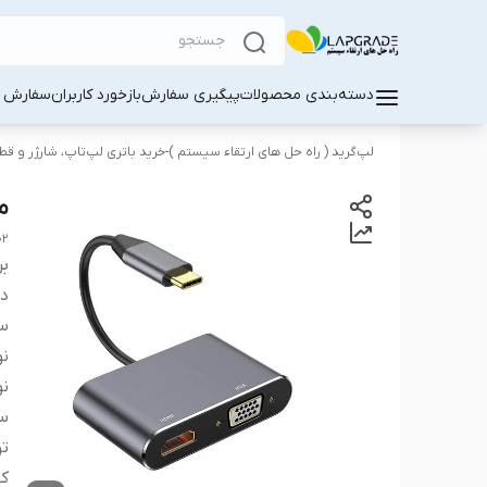
دسته‌بندی محصولات
پیگیری سفارش
بازخورد کاربران
سفارش کا
لپ‌گرید ( راه‌ حل های ارتقاء سیستم )-خرید باتری لپ‌تاپ، شارژر و ق
مبدل SB-C
02
بر
دس
سا
نو
نو
سا
ت
کا