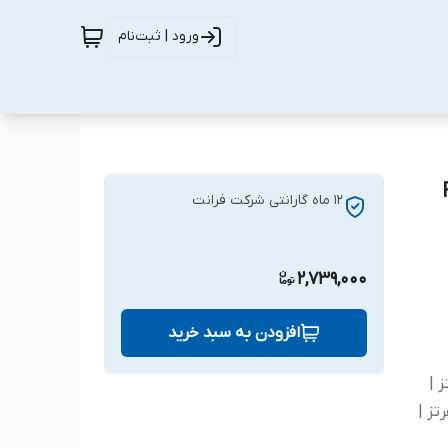
ورود | ثبت‌نام
12 ماه گارانتی شرکت فرانت
2,739,000
افزودن به سبد خرید
HD و پشتبانی از 30 هرتز |
نی درگاه VGA 1080P و پشتیبانی از 60 هرتز |