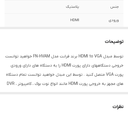
جنس
پلاستیک
ورودی
HDMI
خروجی
VGA
توضیحات
رزولوشن ورودی
1080P
توسط مبدل HDMI to VGA برند فرانت مدل FN-HVAM خواهید توانست
رزولوشن خروجی
1080P
خروجی دستگاههای دارای پورت HDMI را به دستگاه های دارای ورودی
بالاترین رزولوشن
1080P
پورت VGA متصل کنید . توسط این مبدل خواهید توانست تمام دستگاه
پشتیبانی شده
های مجهز به خروجی پورت HDMI مانند انواع نوت بوک ، کامپیوتر ، DVR
و ... را به انواع مانیتور و ویدئو پروژکتورهای با ورودی VGA وصل کنید .
قابلیت‌های
پشتیبانی از 3D
تجهیزات ویدیویی
پورت تفکیک صدا 3.5 میلیمتری برای خروجی مجزا و اتصال به اسپیکر
نظرات
دارد. پورت Micro-B جهت تغذیه برد برای اتصال به دستگاه هایی که
وزن
100 گرم
ولتاژ خروجی HDMI آنها ضعیف هستند می باشد.