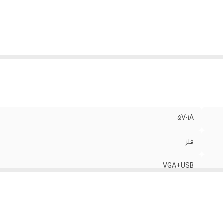
تر انتقال
:
شبکه
اکثر طول انتقال
:
300 متر
عاد
:
10x10x3
زن
:
170 گرم
5V-1A
فلز
VGA+USB
VGA+USB
1080x1920