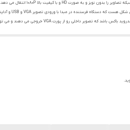
دستگاه افزایش طول 300 متری VGA+USB با یک
1080x1920
کابل CAT6-CAT5E تمام 
شبکه
فرستنده برقرار کرد (نکته قابل توجه در دستگاه ف
300 متر
دستگاه گیرنده با خروجی پورتهای VGA اتصال بین نمایشگر (
10x10x3
170 گرم
ید.