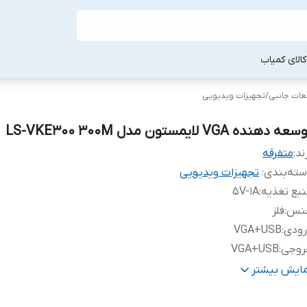
لا‌ی کمیاب
طعات جانبی
/
تجهیزات ویدیویی
عه دهنده VGA لایمستون مدل LS-VKE300 300M
ند:
متفرقه
ته‌بندی
:
تجهیزات ویدیویی
بع تغذیه
:
5V-1A
نس
:
فلز
رودی
:
VGA+USB
روجی
:
VGA+USB
زولوشن خروجی
:
1080x1920
مایش بیشتر
لاترین رزولوشن پشتیبانی شده
:
1080x1920