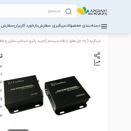
دسته‌بندی محصولات
پیگیری سفارش
بازخورد کاربران
سفارش کا
لپ‌گرید ( راه‌ حل های ارتقاء سیستم )-خرید باتری لپ‌تاپ، شارژر و ق
توس
بر
دس
من
ج
و
خ
ر
ن
با