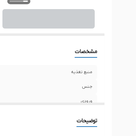
بس
حد
اب
و
مشخصات
منبع تغذیه
جنس
ورودی
خروجی
توضیحات
رزولوشن خروجی