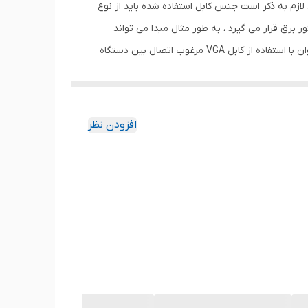
 کابل شبکه تصاویر را بدون نویز و به صورت HD و با کیفیت بالا 1080P انتقال می دهد. لازم به ذکر است جنس کابل استفاده شده باید از نوع
مس باشد.کارکرد دستگاه به این شکل هست که دستگاه فرستنده در مبدا با ورودی تصویر VGA و USB و آداپتور برق قرار می گیرد ، به طور مثال مبدا می تواند
دستگاه DVR - نوت بوک - کامپیوتر - گیرنده دیجیتال - اندروید باکس باشد که تصویر داخلی رو از پورت VGA خروجی می دهند و می توان با استفاده از کابل VGA مرغوب اتصال بین دستگاه
رستنده پورت USB است که بیشتر به مورد استفاده دستگاه DVR هست که می توان کنترل موس بر روی تصویر را از راه دور داشته باشید .
تلویزیون - مانیتور - دیتا پروژکتور ) و پورت USB که موس را می توان اتصال داد. فاصله بین دو دستگاه می تواند از طریق کابل
افزودن نظر