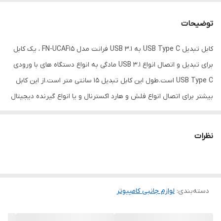
نوع رابط
USB Type-C
توضیحات
سرعت انتقال
5 گیگابیت بر ثانیه
کابل تبدیل USB Type C به USB 3.1 فرانت مدل FN-UCAF15 ، یک کابل
اطلاعات
برای تبدیل و اتصال انواع USB 3.1 مادگی به انواع دستگاه های با ورودی
قابلیت‌ها
امکان انتقال اطلاعات
USB Type C است.طول این کابل تبدیل 15 سانتی متر است.از این کابل
بیشتر برای اتصال انواع فلش و هارد اکسترنال و یا انواع گیرنده دیجیتال
بازه طول کابل
طول کابل تا 15 سانتی متر
USB و حتی برای اتصال دو دستگاه گوشی اندرویدی استفاده می شود.
رنگ
مشکی
این تبدیل برای شارژ هم قابلیت استفاده دارد.
نظرات
دسته‌بندی
:
لوازم جانبی کامپیوتر