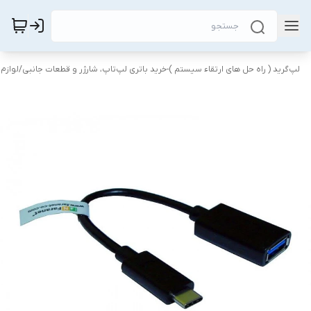
لپ‌گرید ( راه‌ حل های ارتقاء سیستم )-خرید باتری لپ‌تاپ، شارژر و قطعات جانبی
/
لوازم 