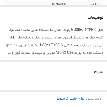
نوع کابل
microUSB
نوع رابط
microUSB , USB Type-C
توضیحات
سرعت انتقال
480 مگابیت بر ثانیه
کابل USB3.1 TYPE-C قابلیت اتصال به دستگاه هایی مانند : مک بوک
اطلاعات
،کروم بوک،هارد دیسک،اسمارت فون ، تبلت ،و دیگر دستگاه های دارای
قابلیت‌ها
امکان انتقال اطلاعات
این پورت را دارد.بوسیله کابل USB3.1 TYPE-C میتوانید از پورت type-c
دستگاه خود به پورت MICRO USB موبایل و تبلت و اسمارت فون و …
سایر توضیحات کابل
پشتیبانی تا حداکثر جریان 3 آمپر جهت شارژ |
اتصال به دستگاه های مک بوک ،کروم
متصل شوید.کابل USB3.1 TYPE-C برای انتقال شارژ و دیتا بسیار مناسب
بوک،هارد دیسک،اسمارت فون ، تبلت |
میباشد.
استاندارد و گواهی نامه ها RoHS | نوع کانکتور
نظرات
| فلزی با روکش طلا
رنگ
مشکی
دسته‌بندی
:
لوازم جانبی کامپیوتر