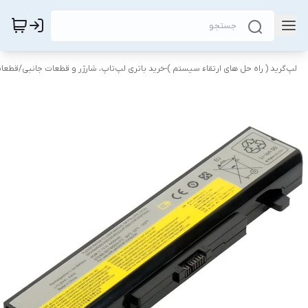
لپ‌گرید ( راه‌ حل های ارتقاء سیستم )-خرید باتری لپ‌تاپ، شارژر و قطعات جانبی
/
قطعات