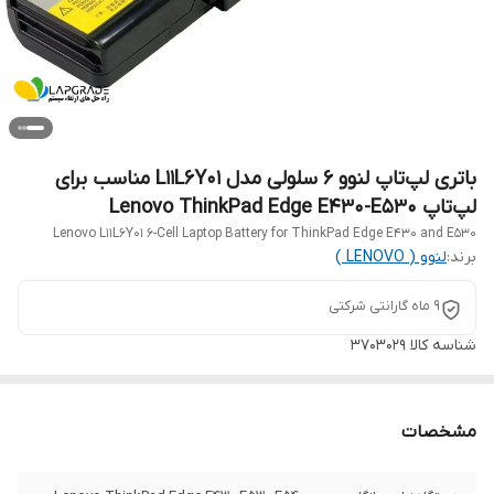
باتری لپ‌تاپ لنوو 6 سلولی مدل L11L6Y01 مناسب برای
لپ‌تاپ Lenovo ThinkPad Edge E430-E530
Lenovo L11L6Y01 6-Cell Laptop Battery for ThinkPad Edge E430 and E530
برند:
لنوو ( LENOVO )
9 ماه گارانتی شرکتی
شناسه کالا
3703029
مشخصات