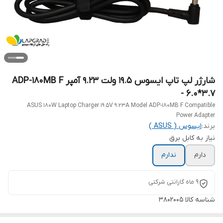
شارژر لپ تاپ ایسوس 19.5 ولت 9.23 آمپر ADP-180MB F
- 6.0*3.7
ASUS 180W Laptop Charger 19.5V 9.23A Model ADP-180MB F Compatible
Power Adapter
برند:
ایسوس ( ASUS )
نیاز به کابل برق
دارم
ندارم
9 ماه گارانتی شرکتی
شناسه کالا
3802005