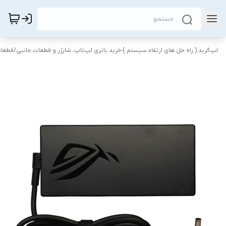
لپ‌گرید ( راه‌ حل های ارتقاء سیستم )-خرید باتری لپ‌تاپ، شارژر و قطعات جانبی
/
قطعات