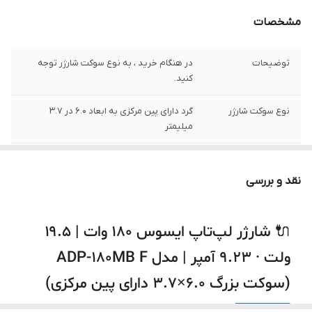
مشخصات
توضیحات
در هنگام خرید ، به نوع سوکت شارژر توجه
کنید.
نوع سوکت شارژر
گرد دارای پین مرکزی به ابعاد 6.0 در 3.7
میلیمتر
ولتاژ خروجی
19.5 ولت
نقد و بررسی
شدت جریان خروجی
9.23 آمپر
توان
180 وات
🔌 شارژر لپ‌تاپ ایسوس ۱۸۰ وات | ۱۹.۵
ولت · ۹.۲۳ آمپر | مدل ADP-180MB F
سایر
این شارژر توسط شرکت ایسوس تولید نشده
است.
(سوکت بزرگ ۶.۰×۳.۷ دارای پین مرکزی)