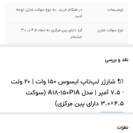
توضیحات
در هنگام خرید ، به نوع سوکت شارژر توجه
کنید.
نوع سوکت شارژر
گرد دارای پین مرکزی به ابعاد 4.5 در 3.0
میلیمتر
ولتاژ ورودی
100-240 ولت
نقد و بررسی
ولتاژ خروجی
20 ولت
شدت جریان خروجی
7.5 آمپر
🔌 شارژر لپ‌تاپ ایسوس ۱۵۰ وات | ۲۰ ولت
· ۷.۵ آمپر | مدل A18-150P1A (سوکت
توان
150 وات
۴.۵×۳.۰ دارای پین مرکزی)
سایر
این شارژر توسط شرکت ایسوس تولید نشده
است.
⚡
۱۵۰ وات · ۲۰ ولت · ۷.۵ آمپر
نظرات