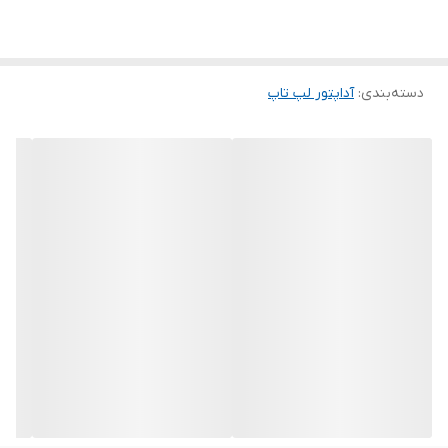
✅
سوکت ۴.۵×۳.۰ میلی‌متر (گرد دارای پین مرکزی)
🔧
مخصوص لپ‌تاپ‌های گیمینگ پیشرفته و حرفه‌ای ASUS
دسته‌بندی
:
آداپتور لپ‌ تاپ
🔄
ولتاژ ورودی ۱۰۰-۲۴۰ ولت · قابل استفاده در سراسر جهان
ℹ️ درباره شارژر A18-150P1A (۱۵۰ وات)
لپ‌تاپ‌های گیمینگ پیشرفته ROG Strix/Scar، ROG
Zephyrus Duo و مدل‌های حرفه‌ای ایسوس با
پردازنده‌های Intel Core i9 HX-series و
کارت‌گرافیک‌های قدرتمند RTX 4080/4090، به منبع
تغذیه‌ای با توان بسیار بالا و ولتاژ مدرن ۲۰ ولت نیاز
دارند. شارژر
A18-150P1A
با توان
۱۵۰ وات
، دقیقاً برای
این دسته از لپ‌تاپ‌ها طراحی شده است. خروجی
۲۰