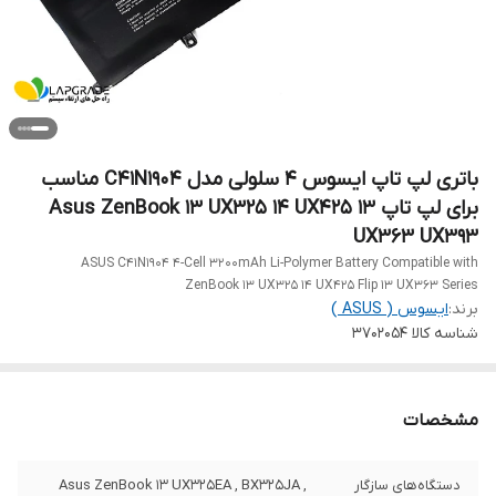
باتری لپ‌ تاپ ایسوس 4 سلولی مدل C41N1904 مناسب
برای لپ‌ تاپ Asus ZenBook 13 UX325 14 UX425 13
UX363 UX393
ASUS C41N1904 4-Cell 3200mAh Li-Polymer Battery Compatible with
ZenBook 13 UX325 14 UX425 Flip 13 UX363 Series
برند:
ایسوس ( ASUS )
شناسه کالا
3702054
مشخصات
دستگاه‌های سازگار
Asus ZenBook 13 UX325EA , BX325JA ,