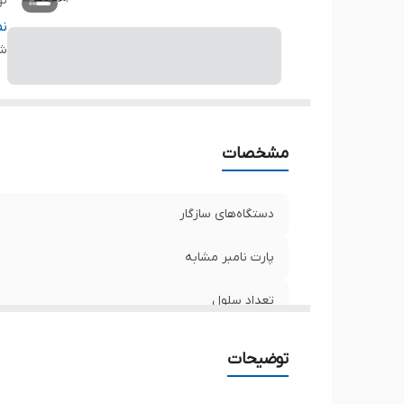
نو
ظر
ن
شن
ول
مح
سا
ت
مشخصات
دستگاه‌های سازگار
پارت نامبر مشابه
تعداد سلول
نوع باتری
توضیحات
ظرفیت باتری