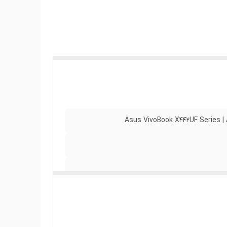
ن است
ی
Asus VivoBook X442UF Series |