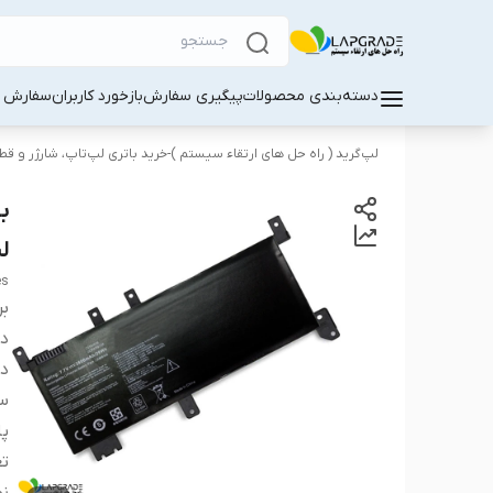
دسته‌بندی محصولات
پیگیری سفارش
بازخورد کاربران
سفارش کا
لپ‌گرید ( راه‌ حل های ارتقاء سیستم )-خرید باتری لپ‌تاپ، شارژر و ق
لپ‌ت
es
بر
دس
دس
سا
پا
تع