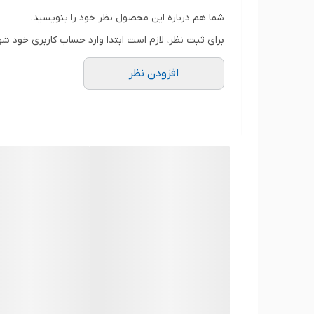
شما هم درباره این محصول نظر خود را بنویسید.
برای ثبت نظر، لازم است ابتدا وارد حساب کاربری خود شو
افزودن نظر
چند سال استفاده، باتری این لپ‌تاپ‌ها فرس
این باتری از نوع پیشرفته
لیتیوم پلیمر (Li-Polymer)
باریکی، انرژی مناسبی ذخیره کند. ولتاژ
۷.۷ ولت
دامنه سازگاری این باتری شامل مدل‌های
2U
F442 یا A480U شروع می‌شود، این باتری با آن کار می‌کند.
این محصول از نوع
داخلی (Internal)
است، 
VivoBook 14، این کار نیاز به دقت دارد.