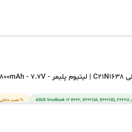
7.7 ولت
داخلی
این باتری توسط شرکت ایسوس تولید نشده است.
به دلیل سری ساخت های متفاوت در باتری لپ‌تاپ ها ، ممکن است لی
S VivoBook X442UA
ASUS VivoBook X442UQ
نظر ظاهری مطابقت نداشته باشد.
S VivoBook A480U
🔧
نصب داخلی ·