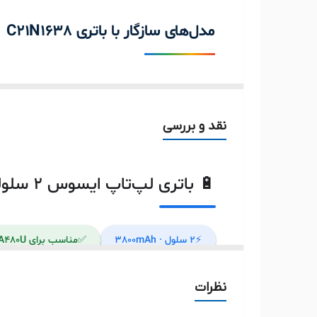
ولتاژ باتری
مدل‌های سازگار با باتری C21N1638
محل قرارگیری
سری VivoBook 14 X442
🔵
۶+ مدل
سایر
توضیحات
نقد و بررسی
ASUS VivoBook X442UR
🔋 باتری لپ‌تاپ ایسوس ۲ سلولی C21N1638 | لیتیوم پلیمر - 3800mAh - 7.7V
⚡
۲ سلول · 3800mAh
✅
مناسب برای ASUS VivoBook 14 X442, X442UA, X442UQ, F442U, A480U
۶+
مدل سازگار (مجموع)
نظرات
ℹ️ درباره باتری C21N1638