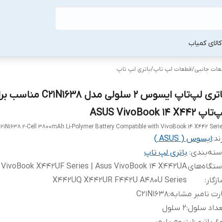
لا‌ی کمیاب
طعات جانبی
/
قطعات لپ‌ تاپ
/
باتری لپ‌ تاپ
باتری لپ‌تاپ ایسوس 2 سلولی مدل C21N1638 م
اپ ASUS VivoBook 14 X442
1N1638 2-Cell 3800mAh Li-Polymer Battery Compatible with VivoBook 14 X442 Seri
ند:
ایسوس ( ASUS )
ته‌بندی
:
باتری لپ‌ تاپ
تگاه‌های
 VivoBook X442UF Series | Asus VivoBook 14 X442UA
زگار
:
X442UQ X442UR F442U A480U Series
رت نامبر مشابه
:
C21N1638
داد سلول
:
2 سلول