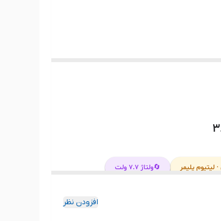
بل کالای ارسالی با عکس منتشر شده در سایت از
ASUS VivoBook X442UF
ASU
ASUS VivoBook F442U
ASU
 لیتیوم پلیمر
🔄
ولتاژ ۷.۷ ولت
🔵
X442/F442/A480: ۶ مدل
افزودن نظر