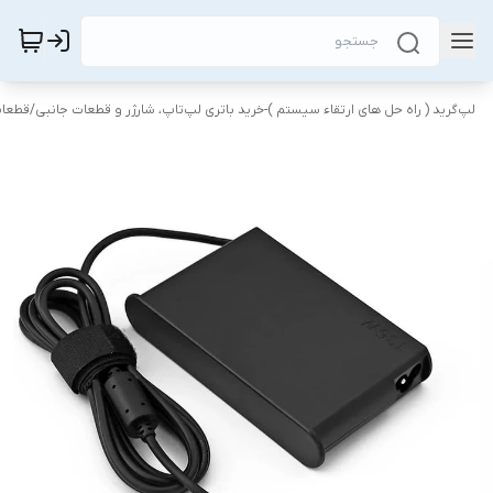
لپ‌گرید ( راه‌ حل های ارتقاء سیستم )-خرید باتری لپ‌تاپ، شارژر و قطعات جانبی
/
قطعات