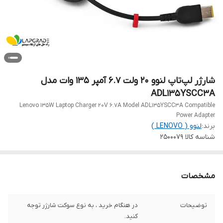
شارژر لپ‌تاپ لنوو ۲۰ ولت ۶.۷ آمپر 135 وات مدل
ADL135YSCC3A
Lenovo 135W Laptop Charger 20V 6.7A Model ADL135YSCC3A Compatible
Power Adapter
برند:
لنوو ( LENOVO )
شناسه کالا
2500079
مشخصات
توضیحات
در هنگام خرید ، به نوع سوکت شارژر توجه
کنید.