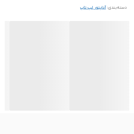
🔧
مخصوص لپ‌تاپ‌های گیمینگ و حرفه‌ای پرمصرف لنوو
دسته‌بندی
:
آداپتور لپ‌ تاپ
🔄
ولتاژ ورودی ۱۰۰-۲۴۰ ولت · قابل استفاده در سراسر جهان
ℹ️ درباره شارژر ADL135YSCC3A
لپ‌تاپ‌های گیمینگ و حرفه‌ای لنوو مانند سری Legion،
ThinkPad P و برخی مدل‌های IdeaPad Gaming، به
دلیل داشتن پردازنده‌های پرقدرت Intel Core i7/i9 و
کارت‌گرافیک‌های مجزای NVIDIA GTX/RTX، به منبع
تغذیه‌ای با توان بالا نیاز دارند. شارژر
ADL135YSCC3A
با توان
۱۳۵ وات
و سوکت
مستطیلی
USB-Style (Lenovo Slim Tip)
دقیقاً برای این دسته
از لپ‌تاپ‌ها طراحی شده است. خروجی
۲۰ ولت
با
جریان
۶.۷ آمپر
آن، انرژی کافی برای تأمین همزمان