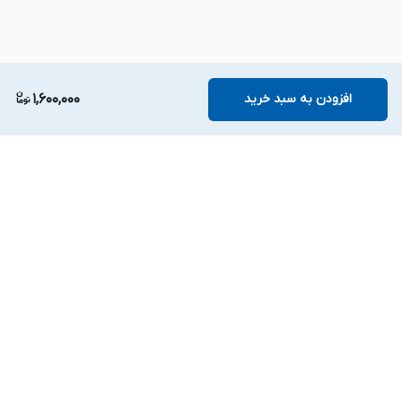
تا ۲۰۱۵) استفاده شده است.
این محصول از نوع
سازگار (Compatible)
است و توسط
شرکت دل تولید نشده، اما با استانداردهای کیفی بالا و
افزودن به سبد خرید
1,600,000
حفاظت‌های لازم در برابر نوسانات برق، اتصال کوتاه و
گرمای بیش از حد طراحی شده است.
⚙️ مشخصات فنی
برگشت به بالا
⚡
دسترسی سریع
تعمیرات تخصصی با
ارتقاء حرفه‌ای لپ‌تاپ،
توان خروجی
گارانتی
کامپیوتر شخصی و
۹۰ وات