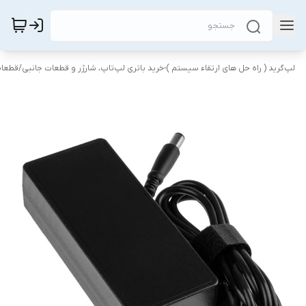
لپ‌گرید ( راه‌ حل های ارتقاء سیستم )-خرید باتری لپ‌تاپ، شارژر و قطعات جانبی
/
قطعات