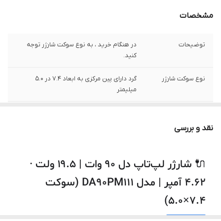
مشخصات
توضیحات
در هنگام خرید ، به نوع سوکت شارژر توجه
کنید.
نوع سوکت شارژر
گرد دارای پین مرکزی به ابعاد 7.4 در 5.0
میلیمتر
ولتاژ خروجی
19.5 ولت
نقد و بررسی
شدت جریان خروجی
4.62 آمپر
توان
90 وات
🔌 شارژر لپ‌تاپ دل ۹۰ وات | ۱۹.۵ ولت ·
۴.۶۲ آمپر | مدل DA90PM111 (سوکت
پارت نامبر
MK947
۷.۴×۵.۰)
سایر
این شارژر توسط شرکت دل تولید نشده است.