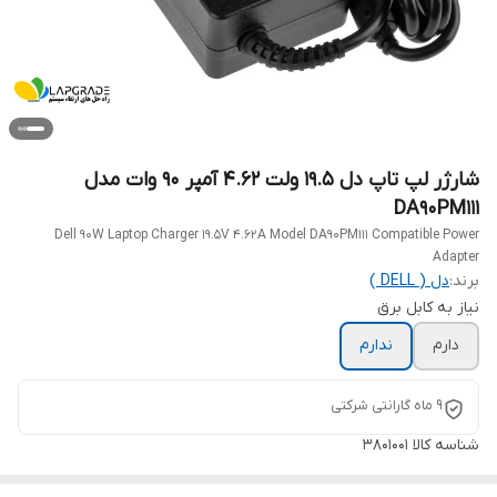
شارژر لپ تاپ دل 19.5 ولت 4.62 آمپر 90 وات مدل
DA90PM111
Dell 90W Laptop Charger 19.5V 4.62A Model DA90PM111 Compatible Power
Adapter
برند:
دل ( DELL )
نیاز به کابل برق
دارم
ندارم
9 ماه گارانتی شرکتی
شناسه کالا
3801001