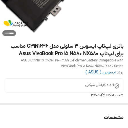
باتری لپ‌تاپ ایسوس 3 سلولی مدل C31N1636 مناسب
برای لپ‌تاپ Asus VivoBook Pro 15 N580 NX580
ASUS C31N1636 3-Cell 4100mAh Li-Polymer Battery Compatible with
VivoBook Pro 15 N580 NX580 X580 Series
برند:
ایسوس ( ASUS )
9 ماه گارانتی شرکتی
شناسه کالا
3702046
مشخصات