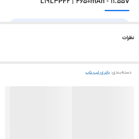
L19L3PF2 | 4650mAh - 11.55V
Lenovo Ideapad 5-15ARE05 82LN Series
⚡
۳ سلول · 4650mAh
Lenovo IdeaPad 5 15IAL7 82SF Series
نظرات
مخصوص Lenovo IdeaPad 5 · IdeaPad 5i · سری 15IIL05
✅
· 15ARE05 · 15ITL05
Lenovo IdeaPad 5 15ABA7 82SG Series
🔧
نصب داخلی
Lenovo IdeaPad 5i (15" Part Number 82FG015NUS)
دسته‌بندی
:
باتری لپ‌ تاپ
🔄
ولتاژ ۱۱.۵۵ ولت
Lenovo IdeaPad 5i (15" Part Number 82FG015LUS)
ℹ️ معرفی باتری L19L3PF2
۸
مدل سازگار (مجموع)
اگر به دنبال یک منبع انرژی قابل اعتماد برای لپتاپ
🔵
IdeaPad 5 & 5i: ۸ مدل
سری IdeaPad 5 یا 5i خود هستید، باتری
L19L3PF2