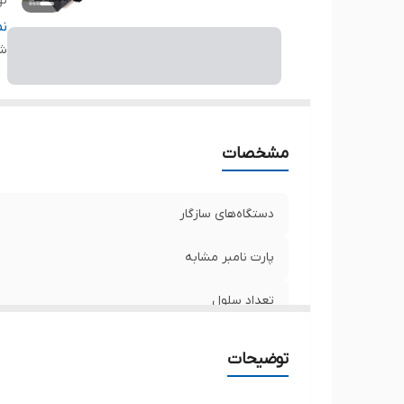
نو
ظر
ن
شن
ول
مح
سا
ت
مشخصات
دستگاه‌های سازگار
پارت نامبر مشابه
تعداد سلول
نوع باتری
توضیحات
ظرفیت باتری