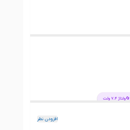
بل کالای ارسالی با عکس منتشر شده در سایت از
Lenovo Erazer Y50 Series
Len
Lenovo Y50p-70
🔄
ولتاژ ۷.۴ ولت
Lenovo Y50-70
Len
افزودن نظر