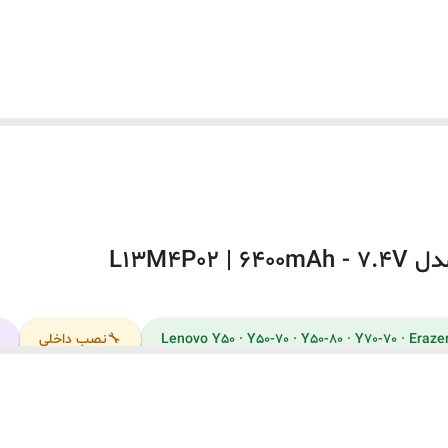
7.4 ولت
داخلی
این باتری توسط شرکت لنوو تولید نشده است.
به دلیل سری ساخت های متفاوت در باتری لپ‌تاپ ها ، ممکن است لی
ovo Erazer Y50-70 Series
Lenovo Erazer Y50-80 Series
نظر ظاهری مطابقت نداشته باشد.
دل
🔧
نصب داخلی
ovo Y50-70 Touch
Lenovo Y50-70 Touch(80DT)