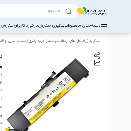
دسته‌بندی محصولات
پیگیری سفارش
بازخورد کاربران
سفارش کا
لپ‌گرید ( راه‌ حل های ارتقاء سیستم )-خرید باتری لپ‌تاپ، شارژر و ق
0
70
بر
دس
دس
سا
پا
تع