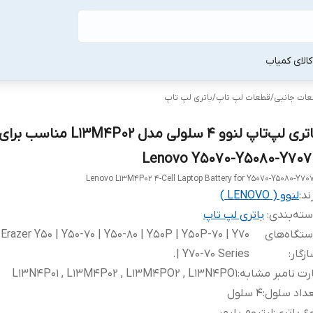
لا‌ی کمیاب
طعات جانبی
/
قطعات لپ‌ تاپ
/
باتری لپ‌ تاپ
باتری لپ‌تاپ لنوو 4 سلولی مدل M4P02
Lenovo Y5070-Y5080-Y707
Lenovo L13M4P02 4-Cell Laptop Battery for Y5070-Y5080-Y70
ند:
لنوو ( LENOVO )
ته‌بندی
:
باتری لپ‌ تاپ
تگاه‌های
Erazer Y50 | Y50-70 | Y50-80 | Y50P | Y50P-70 | Y70
زگار
:
| Y70-70 Series.
رت نامبر مشابه
:
L13N4P01 , L13M4P02 , L13M4PO2 , L13N4PO1
داد سلول
:
4 سلول