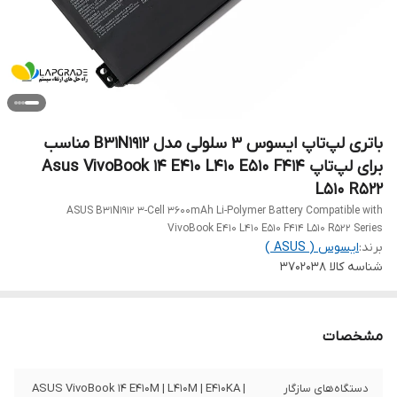
باتری لپ‌تاپ ایسوس 3 سلولی مدل B31N1912 مناسب
برای لپ‌تاپ Asus VivoBook 14 E410 L410 E510 F414
L510 R522
ASUS B31N1912 3-Cell 3600mAh Li-Polymer Battery Compatible with
VivoBook E410 L410 E510 F414 L510 R522 Series
برند:
ایسوس ( ASUS )
شناسه کالا
3702038
مشخصات
دستگاه‌های سازگار
ASUS VivoBook 14 E410M | L410M | E410KA |