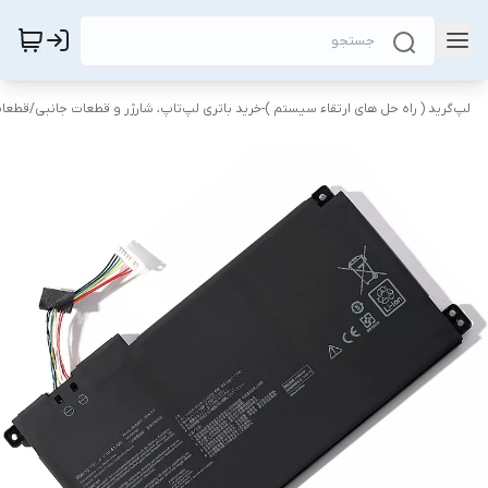
لپ‌گرید ( راه‌ حل های ارتقاء سیستم )-خرید باتری لپ‌تاپ، شارژر و قطعات جانبی
/
قطعات