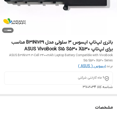
باتری لپ‌تاپ ایسوس 3 سلولی مدل B31N1729 مناسب
برای لپ‌تاپ ASUS VivoBook S15 S530 X530
ASUS B31N1729 3-Cell 3400mAh Laptop Battery Compatible with VivoBook
S15 S530 X530 Series
برند:
ایسوس ( ASUS )
9 ماه گارانتی شرکتی
شناسه کالا
3702034
مشخصات