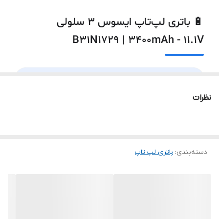
ASUS S530FA-BQ002T
🔋 باتری لپ‌تاپ ایسوس ۳ سلولی
ASUS S530FA-BQ003T
B31N1729 | 3400mAh - 11.1V
ASUS S530FA-BQ005T
⚡
۳ سلول · 3400mAh
ASUS S530FA-BQ164T
نظرات
✅
ویژه ASUS VivoBook S15 (S530) و X530
ASUS S530FA-BQ284T
🔧
نصب داخلی · مدرن و باریک
🔄
ولتاژ ۱۱.۱ ولت
ASUS S530FA-BQ285T
دسته‌بندی
:
باتری لپ‌ تاپ
ASUS S530FA-BQ286T
ℹ️ درباره باتری B31N1729
ASUS S530FA-BQ287T
لپ‌تاپ‌های باریک و مدرن VivoBook S15 و سری