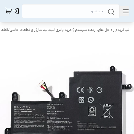
لپ‌گرید ( راه‌ حل های ارتقاء سیستم )-خرید باتری لپ‌تاپ، شارژر و قطعات جانبی
/
قطعات