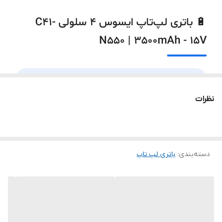
ASUS N550JA
🔋 باتری لپ‌تاپ ایسوس ۴ سلولی C41-
ASUS N550JV
N550 | 3500mAh - 15V
ASUS N550J
⚡
۴ سلول · 3500mAh
ASUS N550X47JV
نظرات
✅
مناسب برای ASUS N550, Q550L, G550, ROG G550
ASUS N550X47JV-SL
🔧
نصب داخلی
🔄
ولتاژ ۱۵ ولت
ASUS N550JK
دسته‌بندی
:
باتری لپ‌ تاپ
سری Q550
🟢
۲+ مدل
ℹ️ درباره باتری C41-N550
ASUS Q550L
لپ‌تاپ‌های سری N550، Q550L و G550 ایسوس در