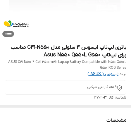
باتری لپ‌تاپ ایسوس 4 سلولی مدل C41-N550 مناسب
برای لپ‌تاپ Asus N550 Q550L G550
ASUS C41-N550 4-Cell 3500mAh Laptop Battery Compatible with N550 Q550L
G550 ROG Series
برند:
ایسوس ( ASUS )
9 ماه گارانتی شرکتی
شناسه کالا
3702031
مشخصات