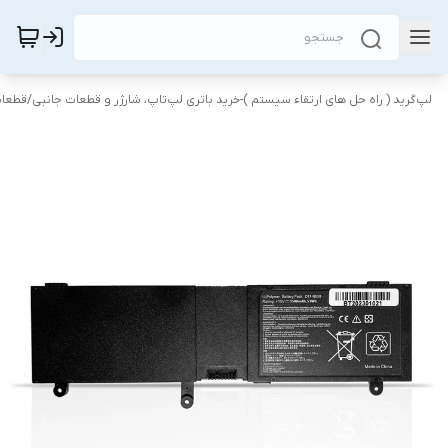
لپ‌گرید ( راه‌ حل های ارتقاء سیستم )-خرید باتری لپ‌تاپ، شارژر و قطعات جانبی
/
قطعات