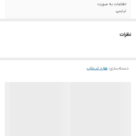
اطلاعات به صورت
ترتیبی
سرعت نوشتن
445MB/s
اطلاعات به صورت
نظرات
ترتیبی
اندازه گیری
168TB
استقامت حافظه
فلش
دسته‌بندی
:
هارد لپ‌تاپ
پارت نامبر
LNQ100X480G-RNNNG
نوع رابط
SATA 3 6Gb/s
حداکثر میزان
1500G
مقاومت در برابر
شوک