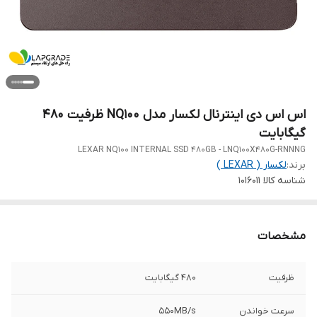
اس اس دی اینترنال لکسار مدل NQ100 ظرفیت 480
گیگابایت
LEXAR NQ100 INTERNAL SSD 480GB - LNQ100X480G-RNNNG
برند:
لکسار ( LEXAR )
شناسه کالا
1016011
مشخصات
ظرفیت
480 گیگابایت
سرعت خواندن
550MB/s