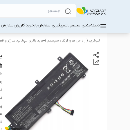
دسته‌بندی محصولات
پیگیری سفارش
بازخورد کاربران
سفارش کا
لپ‌گرید ( راه‌ حل های ارتقاء سیستم )-خرید باتری لپ‌تاپ، شارژر و ق
h
ch
بر
دس
دس
پا
م
تع