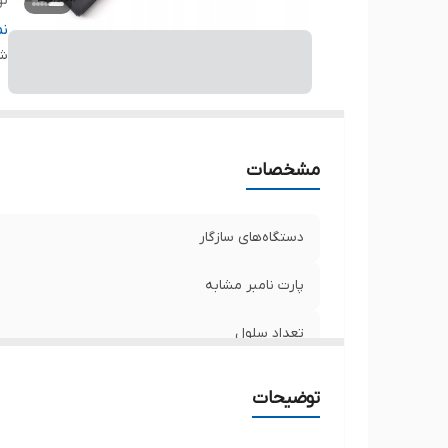
نو
ظر
ن
شن
ول
مح
سا
ت
مشخصات
دستگاه‌های سازگار
پارت نامبر مشابه
تعداد سلول
نوع باتری
توضیحات
ظرفیت باتری