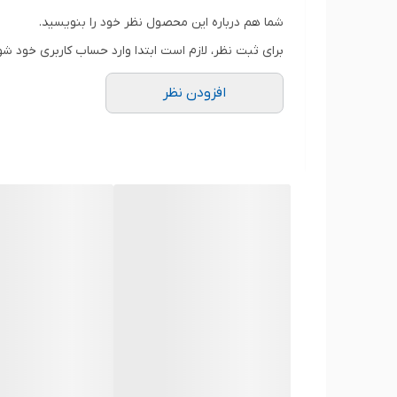
شما هم درباره این محصول نظر خود را بنویسید.
برای ثبت نظر، لازم است ابتدا وارد حساب کاربری خود شو
لپ‌تاپ‌
طراحی مدرن و عملکرد قابل قبول، انتخاب ب
۸
مدل سازگار (مجموع)
افزودن نظر
می‌شود.
اگر شما هم صاحب یکی از مدل‌های
15ISK
هستید، باتری
L15L2PB4
دقیقاً هما
و ظرفیت
4100 میلی‌آمپر ساعت
، یک جایگزین
طراحی داخلی (Internal)
خواهد بود.
⚙️ مشخصات فنی کلیدی