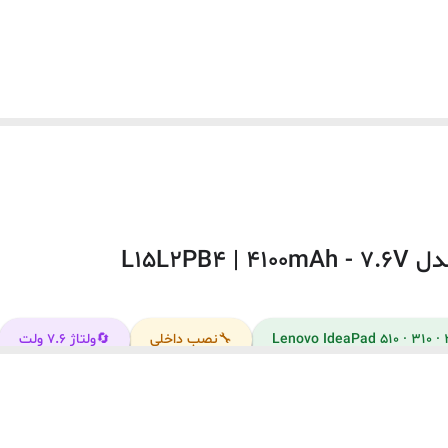
7.6 ولت
داخلی
این باتری توسط شرکت لنوو تولید نشده است.
به دلیل سری ساخت های متفاوت در باتری لپ‌تاپ ها ، ممکن است لی
ovo IdeaPad 510-15ISK
نظر ظاهری مطابقت نداشته باشد.
ovo IdeaPad 310-15IAP
Lenovo IdeaPad 310-15IKB
🔧
نصب داخلی
🔄
ولتاژ ۷.۶ ولت