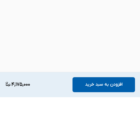
Hero II GL504GM و ROG Strix Scar II GL504GS
می‌شود. این دو مدل از محبوب‌ترین لپ‌تاپ‌های
گیمینگ ایسوس در سال‌های ۲۰۱۸-۲۰۱۹ بودند.
این محصول از نوع
داخلی (Internal)
است، یعنی درون
بدنه لپ‌تاپ نصب می‌شود. برای تعویض آن باید قاب
پشتی را باز کنید. با توجه به طراحی خاص لپ‌تاپ‌های
ROG Strix، دسترسی به باتری نیاز به باز کردن چند پیچ
و دقت دارد.
افزودن به سبد خرید
4,175,000
⚙️ مشخصات فنی
🔋
برگشت به بالا