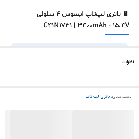
مطابقت نداشته باشد.
ASUS ROG Strix Scar II GL504GS
🔋 باتری لپ‌تاپ ایسوس ۴ سلولی
C41N1731 | 3400mAh - 15.4V
۲
مدل سازگار (مجموع)
🔵
GL504: ۲ مدل
⚡
۴ سلول · 3400mAh
نظرات
مناسب برای ASUS ROG Strix Hero II GL504GM و Scar II
✅
GL504GS
🔧
نصب داخلی
دسته‌بندی
:
باتری لپ‌ تاپ
🔄
ولتاژ ۱۵.۴ ولت
ℹ️ درباره باتری C41N1731