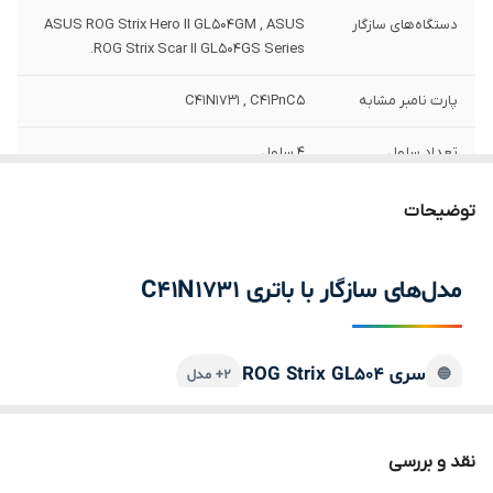
دستگاه‌های سازگار
ASUS ROG Strix Hero II GL504GM , ASUS
ROG Strix Scar II GL504GS Series.
پارت نامبر مشابه
C41N1731 , C41PnC5
تعداد سلول
4 سلول
ظرفیت باتری
3400 میلی آمپر ساعت
توضیحات
ولتاژ باتری
15.4 ولت
مدل‌های سازگار با باتری C41N1731
محل قرارگیری
داخلی
سایر
این باتری توسط شرکت ایسوس تولید نشده
سری ROG Strix GL504
🔵
۲+ مدل
است.
توضیحات
به دلیل سری ساخت های متفاوت در باتری
ASUS ROG Strix Hero II GL504GM
لپ‌تاپ ها ، ممکن است لیبل کالای ارسالی با
نقد و بررسی
عکس منتشر شده در سایت از نظر ظاهری