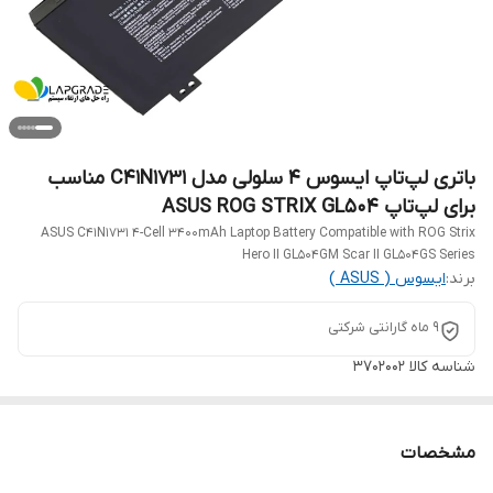
باتری لپ‌تاپ ایسوس 4 سلولی مدل C41N1731 مناسب
برای لپ‌تاپ ASUS ROG STRIX GL504
ASUS C41N1731 4-Cell 3400mAh Laptop Battery Compatible with ROG Strix
Hero II GL504GM Scar II GL504GS Series
برند:
ایسوس ( ASUS )
9 ماه گارانتی شرکتی
شناسه کالا
3702002
مشخصات