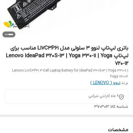
باتری لپ‌تاپ لنوو 3 سلولی مدل L17C3P61 مناسب برای
لپ‌تاپ Lenovo IdeaPad 320S-13 | Yoga 330-11 | Yoga
720-12
Lenovo L17C3P61 3-Cell Laptop Battery for IdeaPad 320S-13 | Yoga 330-11 |
Yoga 720-12
برند:
لنوو ( LENOVO )
9 ماه گارانتی شرکتی
شناسه کالا
3703013
مشخصات