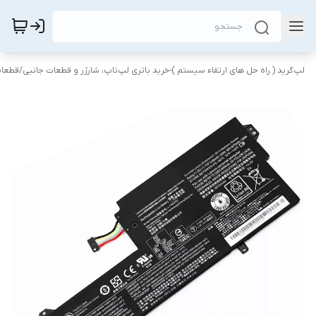
لپ‌گرید ( راه‌ حل های ارتقاء سیستم )-خرید باتری لپ‌تاپ، شارژر و قطعات جانبی
/
قطعات