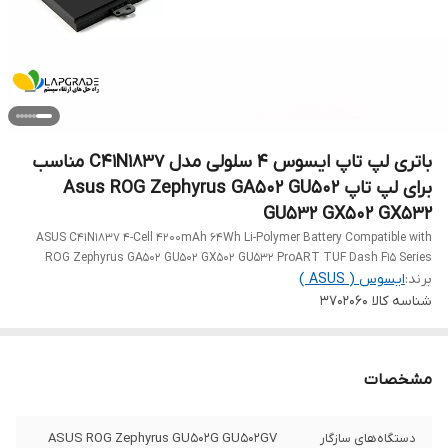
باتری لپ‌ تاپ ایسوس 4 سلولی مدل C41N1837 مناسب
برای لپ‌ تاپ Asus ROG Zephyrus GA502 GU502
GU532 GX502 GX532
ASUS C41N1837 4-Cell 4200mAh 64Wh Li-Polymer Battery Compatible with
ROG Zephyrus GA502 GU502 GX502 GU532 ProART TUF Dash F15 Series
برند:
ایسوس ( ASUS )
شناسه کالا
3702060
مشخصات
دستگاه‌های سازگار
ASUS ROG Zephyrus GU502G GU502GV