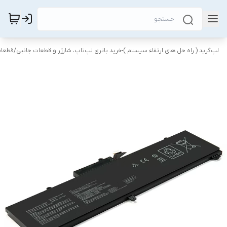
لپ‌گرید ( راه‌ حل های ارتقاء سیستم )-خرید باتری لپ‌تاپ، شارژر و قطعات جانبی
/
قطعات