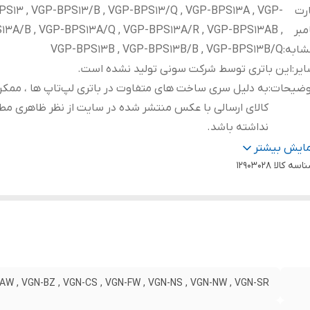
رت
S13 , VGP-BPS13/B , VGP-BPS13/Q , VGP-BPS13A , VGP-
مبر
13A/B , VGP-BPS13A/Q , VGP-BPS13A/R , VGP-BPS13AB ,
شابه
:
VGP-BPS13B , VGP-BPS13B/B , VGP-BPS13B/Q
یر
:
این باتری توسط شرکت سونی تولید نشده است.
وضیحات
:
به دلیل سری ساخت های متفاوت در باتری لپ‌تاپ ها ، ممک
کالای ارسالی با عکس منتشر شده در سایت از نظر ظاهری مط
نداشته باشد.
فیت باتری
:
4000 میلی آمپر ساعت
مایش بیشتر
اسه کالا
داد سلول
:
6 سلول
12903028
زن
:
300 گرم
ل قرارگیری
:
خارجی
تاژ باتری
:
11.1 ولت
AW , VGN-BZ , VGN-CS , VGN-FW , VGN-NS , VGN-NW , VGN-SR