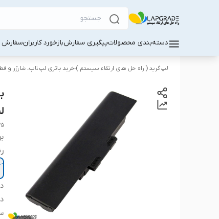
دسته‌بندی محصولات
پیگیری سفارش
بازخورد کاربران
سفارش کا
لپ‌گرید ( راه‌ حل های ارتقاء سیستم )-خرید باتری لپ‌تاپ، شارژر و ق
لپ‌ت
25
بر
ر
دس
دس
سا