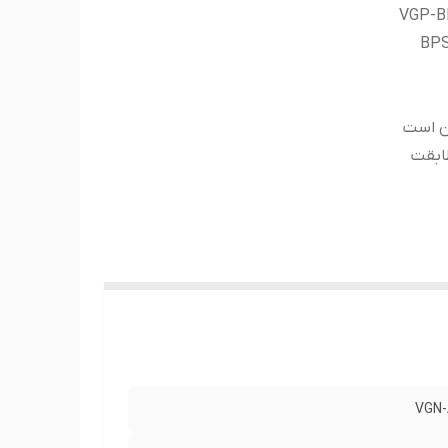
VGP-BP
BPS
ن است
ابقت
VGN-