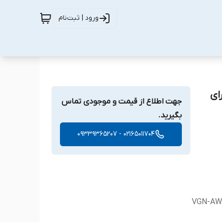
ورود | ثبت‌نام
 مناسب برای
جهت اطلاع از قیمت و موجودی تماس
بگیرید.
02165011704 - 09339365207
VGN-AW 