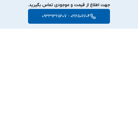
جهت اطلاع از قیمت و موجودی تماس بگیرید.
02165011704 - 09339365207
برگشت به بالا
دسترسی سریع
تعمیرات تخصصی با
ارتقاء حرفه‌ای لپ‌تاپ،
گارانتی
کامپیوتر شخصی و
آل‌این‌وان
ارتباط با ما