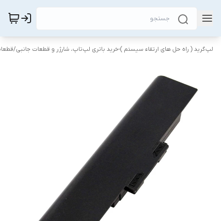
لپ‌گرید ( راه‌ حل های ارتقاء سیستم )-خرید باتری لپ‌تاپ، شارژر و قطعات جانبی
/
قطعات