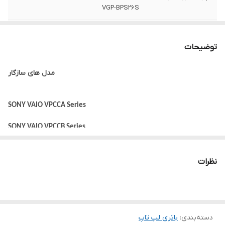
VGP-BPS26S
تعداد سلول
6 سلول
توضیحات
سایر
این باتری توسط شرکت سونی تولید نشده
است.
مدل های سازگار
توضیحات
به دلیل سری ساخت های متفاوت در باتری
لپ‌تاپ ها ، ممکن است کالای ارسالی با عکس
SONY VAIO VPCCA Series
منتشر شده در سایت از نظر ظاهری مطابقت
نداشته باشد.
SONY VAIO VPCCB Series
ولتاژ باتری
11.1 ولت
SONY VAIO VPCEG Series
نظرات
ظرفیت باتری
4400 میلی آمپر ساعت
SONY VAIO VPCEH Series
SONY VAIO VPCEJ Series
وزن
400 گرم
SONY VAIO VPCEL Series
دسته‌بندی
:
باتری لپ‌ تاپ