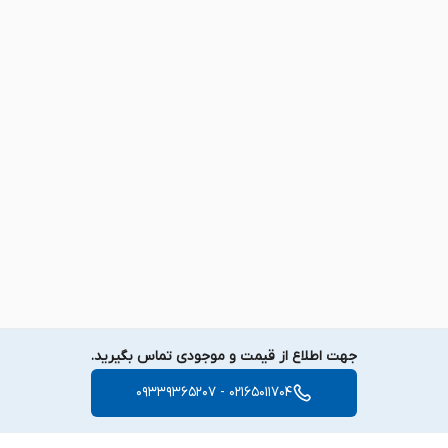
Asus Zenbook UX410UA
Zenbook UX410UA-GV010T
Asus Zenbook UX410UQ
Zenbook UX410UQ-1A | Zenbook UX410UQ-1C
جهت اطلاع از قیمت و موجودی تماس بگیرید.
02165011704 - 09339365207