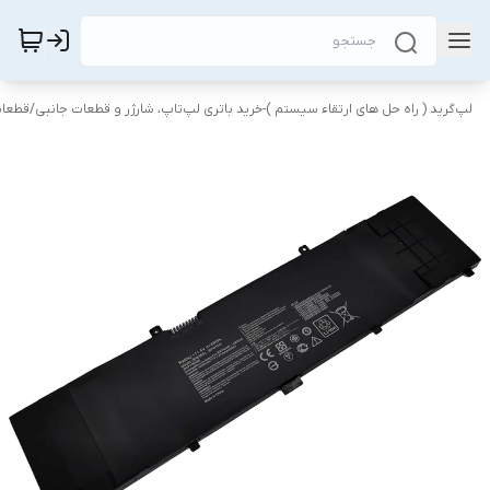
لپ‌گرید ( راه‌ حل های ارتقاء سیستم )-خرید باتری لپ‌تاپ، شارژر و قطعات جانبی
/
قطعات