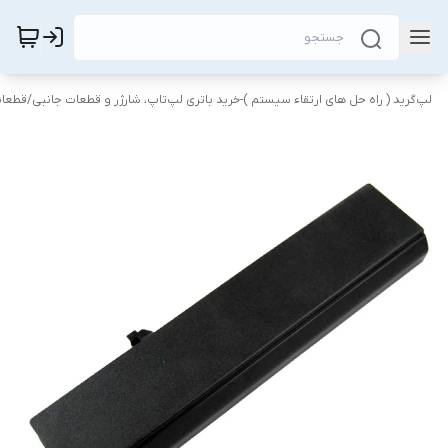
لپ‌گرید ( راه‌ حل های ارتقاء سیستم )-خرید باتری لپ‌تاپ، شارژر و قطعات جانبی
/
قطعات