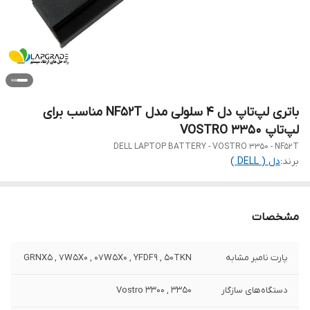
باتری لپ‌تاپ دل 4 سلولی مدل NF52T مناسب برای
لپ‌تاپ VOSTRO 3350
DELL LAPTOP BATTERY - VOSTRO 3350 - NF52T
برند:
دل ( DELL )
مشخصات
پارت نامبر مشابه
GRNX5 , 7W5X0 , 07W5X0 , YFDF9 , 50TKN
دستگاه‌های سازگار
Vostro 3300 , 3350