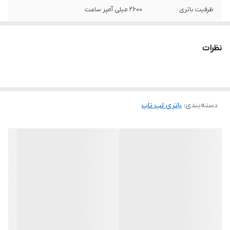
ظرفیت باتری
2600 میلی آمپر ساعت
ولتاژ باتری
14.4 ولت
نظرات
تعداد سلول
4 سلول
توضیحات
به دلیل سری ساخت های متفاوت در باتری
لپ‌تاپ ها ، ممکن است کالای ارسالی با عکس
منتشر شده در سایت از نظر ظاهری مطابقت
دسته‌بندی
:
باتری لپ‌ تاپ
نداشته باشد.
محل قرارگیری
خارجی
وزن
220 گرم