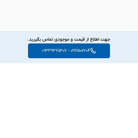
جهت اطلاع از قیمت و موجودی تماس بگیرید.
02165011704 - 09339365207
برگشت به بالا
دسترسی سریع