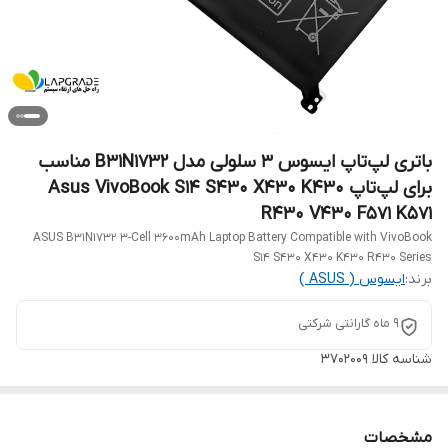
باتری لپ‌تاپ ایسوس 3 سلولی مدل B31N1732 مناسب
برای لپ‌تاپ Asus VivoBook S14 S430 X430 K430
R430 V430 F571 K571
ASUS B31N1732 3-Cell 3600mAh Laptop Battery Compatible with VivoBook
S14 S430 X430 K430 R430 Series
برند:
ایسوس ( ASUS )
9 ماه گارانتی شرکتی
شناسه کالا
3702009
مشخصات