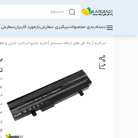
دسته‌بندی محصولات
پیگیری سفارش
بازخورد کاربران
سفارش کا
لپ‌گرید ( راه‌ حل های ارتقاء سیستم )-خرید باتری لپ‌تاپ، شارژر و ق
تاپ 
01
بر
دس
دس
سا
پا
ول