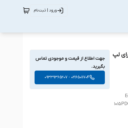
ورود | ثبت‌نام
A31 - 10 مناسب برای لپ
جهت اطلاع از قیمت و موجودی تماس
بگیرید.
02165011704 - 09339365207
E
1015PDG