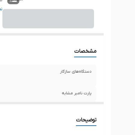
ظر
مح
ن
و
سا
ت
مشخصات
تع
دستگاه‌های سازگار
پارت نامبر مشابه
ولتاژ باتری
توضیحات
ظرفیت باتری