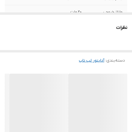
ولتاژ خروجی
20 ولت
شدت جریان خروجی
3.25 آمپر
نظرات
توان
65 وات
نوع سوکت شارژر
USB TYPE-C
دسته‌بندی
:
آداپتور لپ‌ تاپ
سایر
این شارژر توسط شرکت لنوو تولید نشده است.