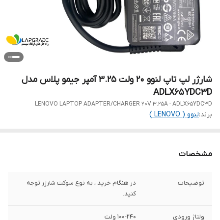
شارژر لپ تاپ لنوو 20 ولت 3.25 آمپر جیمو پلاس مدل
ADLX65YDC3D
LENOVO LAPTOP ADAPTER/CHARGER 20V 3.25A - ADLX65YDC3D
برند:
لنوو ( LENOVO )
مشخصات
توضیحات
در هنگام خرید ، به نوع سوکت شارژر توجه
کنید.
ولتاژ ورودی
100-240 ولت