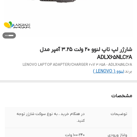
شارژر لپ تاپ لنوو 20 ولت 3.25 آمپر مدل
ADLX65NLC2A
LENOVO LAPTOP ADAPTER/CHARGER 20V 3.25A - ADLX65NLC2A
برند:
لنوو ( LENOVO )
مشخصات
توضیحات
در هنگام خرید ، به نوع سوکت شارژر توجه
کنید.
ولتاژ ورودی
100-240 ولت