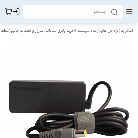
لپ‌گرید ( راه‌ حل های ارتقاء سیستم )-خرید باتری لپ‌تاپ، شارژر و قطعات جانبی
/
قطعات