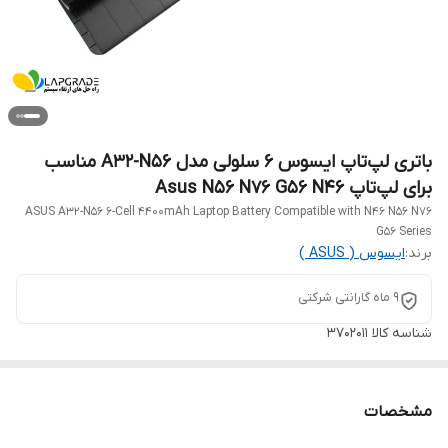
باتری لپ‌تاپ ایسوس 6 سلولی مدل A32-N56 مناسب
برای لپ‌تاپ Asus N56 N76 G56 N46
ASUS A32-N56 6-Cell 4400mAh Laptop Battery Compatible with N46 N56 N76
G56 Series
برند:
ایسوس ( ASUS )
9 ماه گارانتی شرکتی
شناسه کالا
3702011
مشخصات