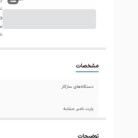
پا
تع
ول
ظر
ن
سا
شن
ت
مشخصات
دستگاه‌های سازگار
پارت نامبر مشابه
تعداد سلول
توضیحات