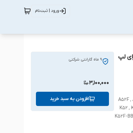
ورود | ثبت‌نام
A32-K مناسب برای لپ
9 ماه گارانتی شرکتی
3,100,000
افزودن به سبد خرید
A52F , 
K52 , 
K52F-BBR