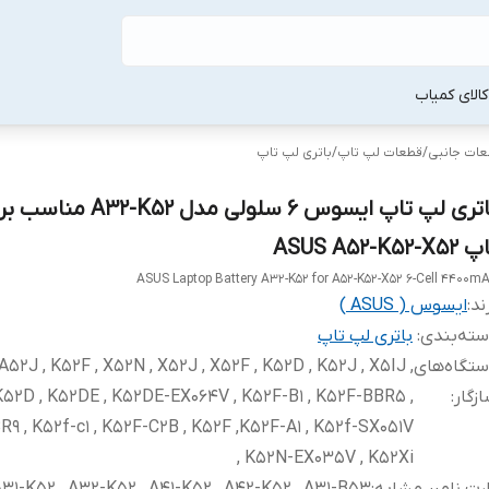
لا‌ی کمیاب
طعات جانبی
/
قطعات لپ‌ تاپ
/
باتری لپ‌ تاپ
باتری لپ تاپ ایسوس 6 سلولی مدل 52
ASUS A52-K52-X5
ASUS Laptop Battery A32-K52 for A52-K52-X52 6-Cell 4400m
ند:
ایسوس ( ASUS )
ته‌بندی
:
باتری لپ‌ تاپ
تگاه‌های
A52J , K52F , X52N , X52J , X52F , K52D , K52J , X5IJ ,
زگار
:
K52D , K52DE , K52DE-EX064V , K52F-B1 , K52F-BBR5 ,
9 , K52f-c1 , K52F-C2B , K52F ,K52F-A1 , K52f-SX051V
, K52N-EX035V , K52Xi