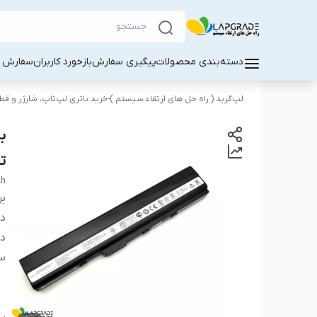
دسته‌بندی محصولات
پیگیری سفارش
بازخورد کاربران
سفارش کا
لپ‌گرید ( راه‌ حل های ارتقاء سیستم )-خرید باتری لپ‌تاپ، شارژر و ق
تاپ 2
Ah
بر
دس
دس
سا