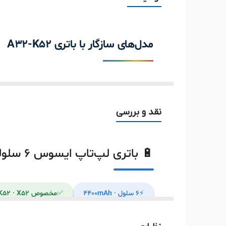
ولتاژ باتری
ظرفیت باتری
مدل‌های سازگار با باتری A32-K52
سایر
توضیحات
سری A42
🔵
۲۰ مدل
نقد و بررسی
ASUS A42DR
ASUS A42J
🔋 باتری لپ‌تاپ ایسوس ۶ سلولی مدل A32-K52 | 4400mAh - 10.8V
ASUS A42JE
⚡
۶ سلول · 4400mAh
✅
مخصوص ASUS A52 · K52 · X52
ASUS A42JV