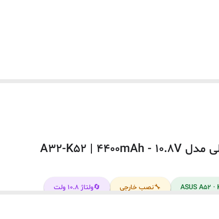
10.8 ولت
4400 میلی آمپر ساعت
این باتری توسط شرکت ایسوس تولید نشده است.
توضیحات : به دلیل سری ساخت های متفاوت در باتری لپ‌تاپ ها ، م
سایت از نظر ظاهری مطابقت نداشته باشد.
S A42DE
ASUS A42DQ
S A42E
ASUS A42F
S A42JB
ASUS A42JC
🔧
نصب خارجی
🔄
ولتاژ ۱۰.۸ ولت
S A42JP
ASUS A42JR