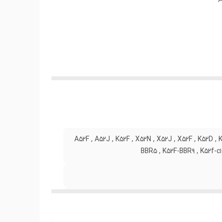
A
 ها ،
ز نظر
A52F , A52J , K52F , X52N , X52J , X52F , K52D , 
BBR5 , K52F-BBR9 , K52f-c1