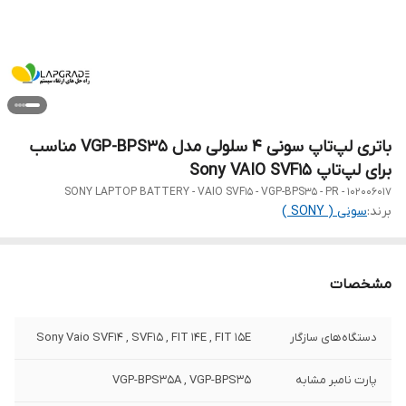
باتری لپ‌تاپ سونی 4 سلولی مدل VGP-BPS35 مناسب
برای لپ‌تاپ Sony VAIO SVF15
SONY LAPTOP BATTERY - VAIO SVF15 - VGP-BPS35 - PR - 102006017
برند:
سونی ( SONY )
مشخصات
دستگاه‌های سازگار
Sony Vaio SVF14 , SVF15 , FIT 14E , FIT 15E
پارت نامبر مشابه
VGP-BPS35A , VGP-BPS35