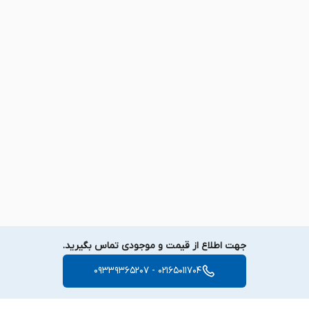
SVF15217SCW | SVF1521V5CW | SVF15218SCW | SVF1521V3CW
| SVF15218SCB | SVF1521AYC | SVF15218SCP | SVF15217SCP |
SVF15217SCB | SVF1521V2CW | SVF15221AYC | SVF1521AYC |
SVF1521V9CW | SVF1521V2CB | SVF1521V9CB | SVF1521V2CP |
SVF1521V9CP | SVF152100C | SVF1521V6CW | SVF15216SCP
SVF15216SCB | SVF15216SCW | SVF15314SCW | SVF1521A2E |
SVF15217SC | SVF15218SC | SVF15216SC | SVF1521AYC |
SVF15326SC
SVF1531V8C | SVF15327SC | SVF15316SC | SVF1531AYC |
SVF15328SC
جهت اطلاع از قیمت و موجودی تماس بگیرید.
SVF15325SC | SVF1521V2C | SVF1521V9C
02165011704 - 09339365207