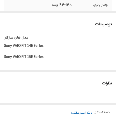
ولتاژ باتری
14.8~14.4 ولت
تعداد سلول
4 سلول
توضیحات
ظرفیت باتری
2200 میلی آمپر ساعت
مدل های سازگار
محل قرارگیری
خارجی
Sony VAIO FIT 14E Series
سایر
این باتری توسط شرکت سونی تولید نشده
Sony VAIO FIT 15E Series
است.
SVF14316SCW | SVF14326SCW | SVF1431AYCW | SVF14326SCP
توضیحات
به دلیل سری ساخت های متفاوت در باتری
لپ‌تاپ ها ، ممکن است کالای ارسالی با عکس
SVF1431AYCP | SVF14316SCB | SVF14328SCW | SVF14326SCB |
منتشر شده در سایت از نظر ظاهری مطابقت
نظرات
SVF14328SCP | SVF1431AYCB | SVF14328SCB | SVF14316SCP |
نداشته باشد.
SVF14327SCB | SVF1421AYCW | SVF14217SCB | SVF1421AYCW |
SVF14217SCB W | SVF14 21AYCP | SVF1421V5CW | SVF1421AYCB
دسته‌بندی
:
باتری لپ‌ تاپ
| SVF14217SCB | SVF1421V5CP | SVF1421V4CW | SVF14218SCB |