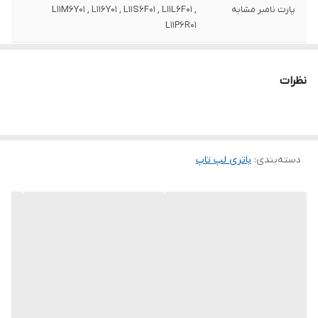
پارت نامبر مشابه
L11M6Y01 , L116Y01 , L11S6F01 , L11L6F01 ,
L11P6R01
ولتاژ باتری
10.8 ولت
نظرات
ظرفیت باتری
4400 میلی آمپر ساعت
محل قرارگیری
خارجی
وزن
190 گرم
دسته‌بندی
:
باتری لپ‌ تاپ
تعداد سلول
6 سلول
سایر
این باطری توسط شرکت لنوو تولید نشده
است.
توضیحات
به دلیل سری ساخت های متفاوت در باتری
لپ‌تاپ ها ، ممکن است کالای ارسالی با عکس
منتشر شده در سایت از نظر ظاهری مطابقت