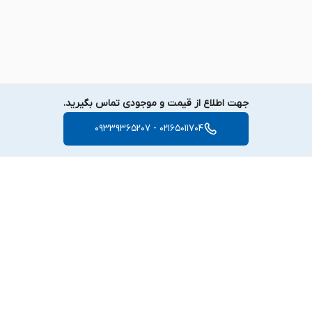
جهت اطلاع از قیمت و موجودی تماس بگیرید.
02165011704 - 09339365207
برگشت به بالا