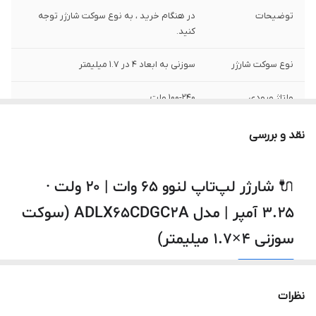
توضیحات
در هنگام خرید ، به نوع سوکت شارژر توجه
کنید.
نوع سوکت شارژر
سوزنی به ابعاد 4 در 1.7 میلیمتر
ولتاژ ورودی
100-240 ولت
ولتاژ خروجی
20 ولت
نقد و بررسی
شدت جریان خروجی
3.25 آمپر
🔌 شارژر لپ‌تاپ لنوو ۶۵ وات | ۲۰ ولت ·
توان
65 وات
۳.۲۵ آمپر | مدل ADLX65CDGC2A (سوکت
سایر
این شارژر توسط شرکت لنوو تولید نشده است.
سوزنی ۴×۱.۷ میلیمتر)
⚡
۶۵ وات · ۲۰ ولت · ۳.۲۵ آمپر
نظرات