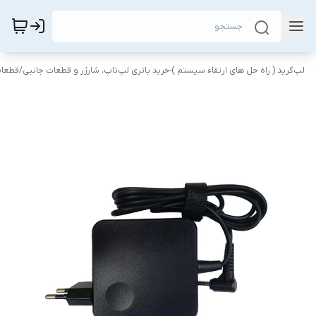
لپ‌گرید ( راه‌ حل های ارتقاء سیستم )-خرید باتری لپ‌تاپ، شارژر و قطعات جانبی
/
قطعات