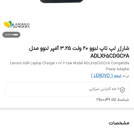
شارژر لپ تاپ لنوو 20 ولت 3.25 آمپر لنوو مدل
ADLX65CDGC2A
Lenovo 65W Laptop Charger 20V 3.25A Model ADLX65CDGC2A Compatible
Power Adapter
برند:
لنوو ( LENOVO )
9 ماه گارانتی شرکتی
شناسه کالا
2500049
مشخصات