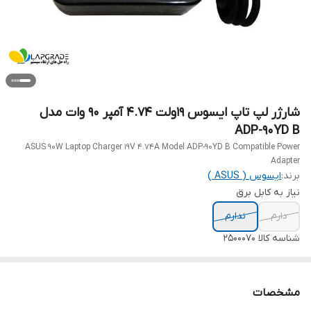
شارژر لپ تاپ ایسوس 19ولت 4.74 آمپر 90 وات مدل
ADP-90YD B
ASUS 90W Laptop Charger 19V 4.74A Model ADP-90YD B Compatible Power
Adapter
برند:
ایسوس ( ASUS )
نیاز به کابل برق
دارم
ندارم
شناسه کالا
2500070
مشخصات