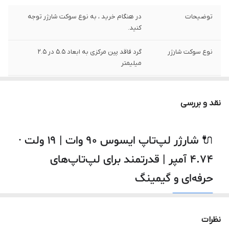
توضیحات
در هنگام خرید ، به نوع سوکت شارژر توجه
کنید.
نوع سوکت شارژر
گرد فاقد پین مرکزی به ابعاد 5.5 در 2.5
میلیمتر
ولتاژ خروجی
19 ولت
نقد و بررسی
شدت جریان خروجی
4.74 آمپر
توان
90 وات
🔌 شارژر لپ‌تاپ ایسوس ۹۰ وات | ۱۹ ولت ·
۴.۷۴ آمپر | قدرتمند برای لپ‌تاپ‌های
سایر
این شارژر توسط شرکت ایسوس تولید نشده
است.
حرفه‌ای و گیمینگ
⚡
۹۰ وات · ۱۹ ولت · ۴.۷۴ آمپر
نظرات