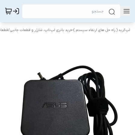
لپ‌گرید ( راه‌ حل های ارتقاء سیستم )-خرید باتری لپ‌تاپ، شارژر و قطعات جانبی
/
قطعات