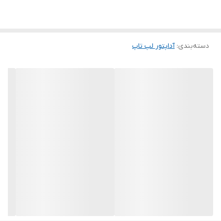
✅
سوکت ۵.۵×۲.۵ میلی‌متر (گرد فاقد پین مرکزی)
🔧
مخصوص لپ‌تاپ‌های میانرده، حرفه‌ای و گیمینگ ASUS
دسته‌بندی
:
آداپتور لپ‌ تاپ
🔄
ولتاژ ورودی ۱۰۰-۲۴۰ ولت · قابل استفاده در سراسر جهان
ℹ️ درباره شارژر ADP-90YD B
لپ‌تاپ‌های میانرده، حرفه‌ای و گیمینگ ایسوس با
پردازنده‌های Intel Core i5/i7 و کارت‌گرافیک‌های مجزا
به منبع تغذیه‌ای با توان مناسب نیاز دارند. شارژر
ADP-
90YD B
با توان
۹۰ وات
، دقیقاً برای این دسته از
لپ‌تاپ‌ها طراحی شده است. خروجی
۱۹ ولت
با جریان
۴.۷۴ آمپر
آن، انرژی کافی برای اجرای همزمان پردازنده و
کارت گرافیک مجزا در لپ‌تاپ‌هایی با مشخصات