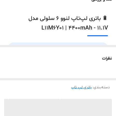
توضیحات
به دلیل سری ساخت های متفاوت در باتری
لپ‌تاپ ها ، ممکن است لیبل کالای ارسالی با
Lenovo G485
عکس منتشر شده در سایت از نظر ظاهری
🔋 باتری لپ‌تاپ لنوو ۶ سلولی مدل
مطابقت نداشته باشد.
Lenovo G500
L11M6Y01 | 4400mAh - 11.1V
Lenovo G505
⚡
۶ سلول · 4400mAh
Lenovo G510
نظرات
مخصوص Lenovo G500/G510/G580/G480 · Y480/Y580 ·
✅
P580 · Z380/Z480/Z580/Z585
Lenovo G580
🔧
نصب خارجی
Lenovo G585
دسته‌بندی
:
باتری لپ‌ تاپ
🔄
ولتاژ ۱۱.۱ ولت
سری IdeaPad Y
🟢
۱۰+ مدل
ℹ️ معرفی و بررسی تخصصی