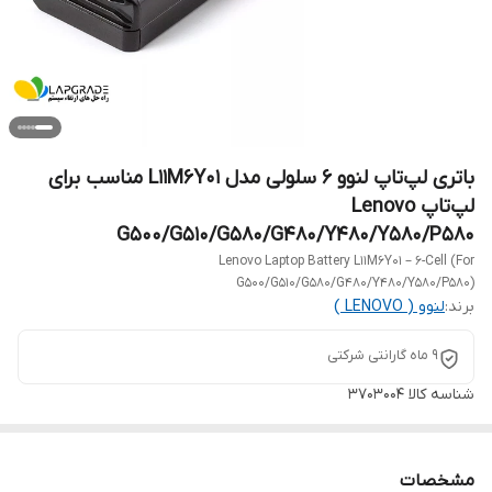
باتری لپ‌تاپ لنوو 6 سلولی مدل L11M6Y01 مناسب برای
لپ‌تاپ Lenovo
G500/G510/G580/G480/Y480/Y580/P580
Lenovo Laptop Battery L11M6Y01 – 6-Cell (For
G500/G510/G580/G480/Y480/Y580/P580)
برند:
لنوو ( LENOVO )
9 ماه گارانتی شرکتی
شناسه کالا
3703004
مشخصات