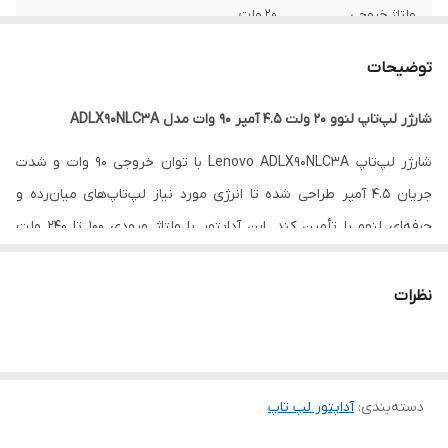
ولتاژ خروجی
20 ولت
شدت جریان خروجی
4.5 آمپر
توضیحات
توان
90 وات
شارژر لپ‌تاپ لنوو 20 ولت 4.5 آمپر 90 وات مدل ADLX90NLC3A
سایر
این شارژر توسط شرکت لنوو تولید نشده است.
شارژر لپ‌تاپ Lenovo ADLX90NLC3A با توان خروجی 90 وات و شدت
جریان 4.5 آمپر طراحی شده تا انرژی مورد نیاز لپ‌تاپ‌های میان‌رده و
نوع سوکت شارژر
گرد دارای پین مرکزی به ابعاد 7.9 در 5.5
میلیمتر
حرفه‌ای لنوو را تأمین کند. این آداپتور با ولتاژ ورودی 100 تا 240 ولت
سازگار بوده و امکان استفاده در شرایط مختلف برق شهری را فراهم
می‌سازد. خروجی 20 ولت آن مطابق استاندارد لپ‌تاپ‌های لنوو بوده و
نظرات
شارژی پایدار و ایمن برای دستگاه شما فراهم می‌کند.
این شارژر دارای سوکت گرد با پین مرکزی به ابعاد 7.9×5.5 میلی‌متر است؛
بنابراین هنگام خرید حتماً به نوع سوکت لپ‌تاپ خود توجه کنید تا از
دسته‌بندی
:
آداپتور لپ‌ تاپ
سازگاری کامل مطمئن شوید.