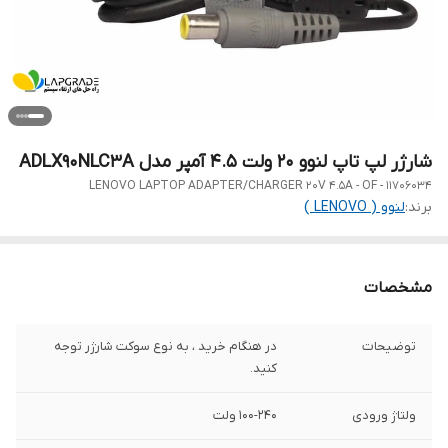
شارژر لپ تاپ لنوو 20 ولت 4.5 آمپر مدل ADLX90NLC3A
LENOVO LAPTOP ADAPTER/CHARGER 20V 4.5A - OF - 11706034
برند:
لنوو ( LENOVO )
مشخصات
توضیحات
در هنگام خرید ، به نوع سوکت شارژر توجه
کنید.
ولتاژ ورودی
100-240 ولت