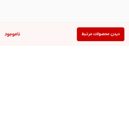
دیدن محصولات مرتبط
ناموجود
برگشت به بالا
دسترسی سریع
تعمیرات تخصصی با
ارتقاء حرفه‌ای لپ‌تاپ،
گارانتی
کامپیوتر شخصی و