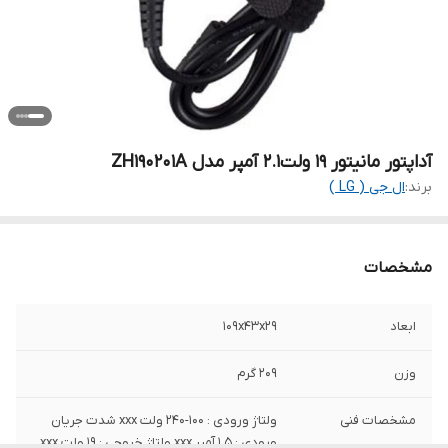
آداپتور مانیتور 19 ولت2.1 آمپر مدل ZH190201A
برند:
ال جی ( LG )
مشخصات
ابعاد
109x43x29
وزن
209 گرم
مشخصات فنی
ولتاژ ورودی : 100-240 ولت xxx شدت جریان
ورودی : 1.5 آمپر xxx ولتاژ خروجی : 19 ولت xxx