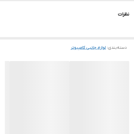
شدت جریان خروجی : 2.1 آمپر xxx سازگار با
مانیتورهای ال جی
نظرات
رنگ
مشکی
دسته‌بندی
:
لوازم جانبی کامپیوتر