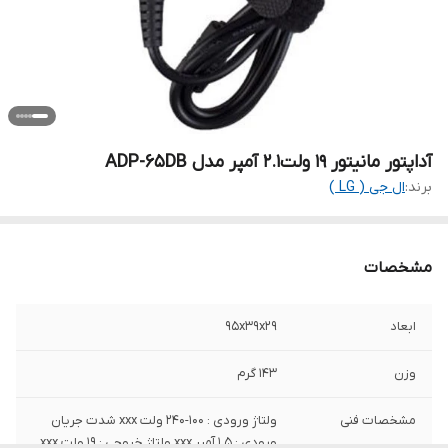
آداپتور مانیتور 19 ولت2.1 آمپر مدل ADP-65DB
برند:
ال جی ( LG )
مشخصات
ابعاد
95x39x29
وزن
143 گرم
مشخصات فنی
ولتاژ ورودی : 100-240 ولت xxx شدت جریان
ورودی : 1.5 آمپر xxx ولتاژ خروجی : 19 ولت xxx