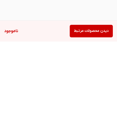
دیدن محصولات مرتبط
ناموجود
برگشت به بالا
دسترسی سریع
تعمیرات تخصصی با
ارتقاء حرفه‌ای لپ‌تاپ،
گارانتی
کامپیوتر شخصی و