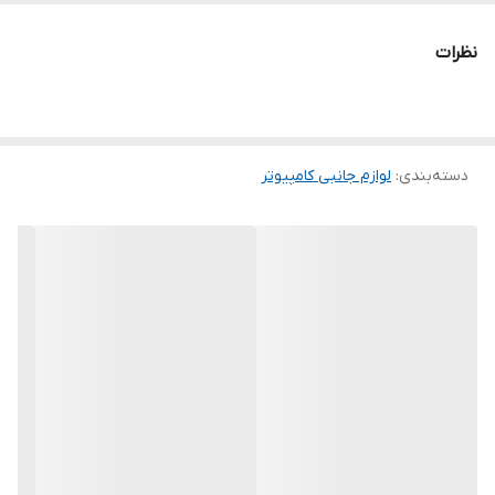
شدت جریان خروجی : 2.1 آمپر xxx سازگار با
مانیتورهای ال جی
نظرات
رنگ
مشکی
دسته‌بندی
:
لوازم جانبی کامپیوتر