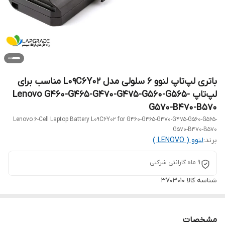
باتری لپ‌تاپ لنوو 6 سلولی مدل L09C6Y02 مناسب برای
لپ‌تاپ Lenovo G460-G465-G470-G475-G560-G565-
G570-B470-B570
Lenovo 6-Cell Laptop Battery L09C6Y02 for G460-G465-G470-G475-G560-G565-
G570-B470-B570
برند:
لنوو ( LENOVO )
9 ماه گارانتی شرکتی
شناسه کالا
3703010
مشخصات