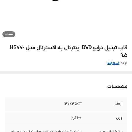
قاب تبدیل درایو DVD اینترنال به اکسترنال مدل HS77-
9.5
برند:
متفرقه
مشخصات
ابعاد
147x145x13
وزن
100 گرم
مشخصات فنی
پشتیبانی از درایور نوری با سایز 9.5 میلی متری