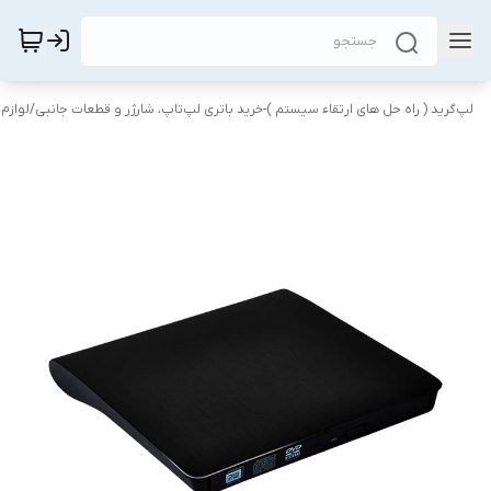
لپ‌گرید ( راه‌ حل های ارتقاء سیستم )-خرید باتری لپ‌تاپ، شارژر و قطعات جانبی
/
لوازم 