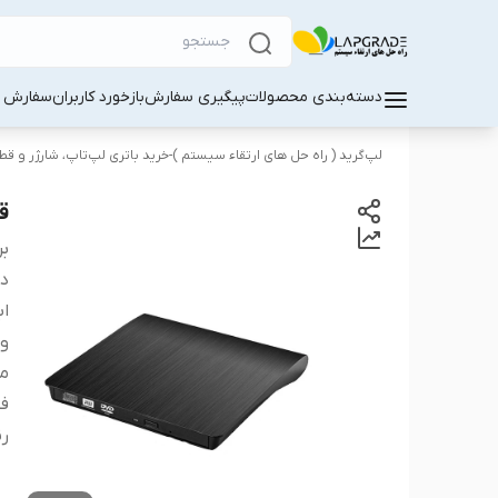
دسته‌بندی محصولات
پیگیری سفارش
بازخورد کاربران
سفارش کا
لپ‌گرید ( راه‌ حل های ارتقاء سیستم )-خرید باتری لپ‌تاپ، شارژر و ق
قاب 
بر
دس
اب
و
م
ف
ر