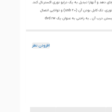
pop-» اکسترنال توسط لمونتک تولید شده که می‌تواند درایو های dvd rw رایتر را در خود جای دهد و آنهارا تبدیل به یک درایو نوری اکسترنال کند.
این باکس نوری از نوع اکسترنال و سیم دار است و می‌توانید آن را همیشه به همراه داشته باشید. از قابلیت‌های خوب این باکس درایو نوری، تک کابل بودن آن (usb 2.0) و توانایی اتصال
مستقیم آن به مانیتور و تلویزیون است. شما به عنوان مصرف‌کننده می‌توانید خیلی ساده، درایو نوری را داخل این باکس وارد کنید و با بستن درب آن , به راحتی به عنوان یک dvd rw
 USB انجام می‌شود و کابل اتصال به درایو نوری قابل جدا شدن است. میزان نویز دستگاه در حین کار بسیار
 این ترتیب، میزان نویز و صدای تولید شده از درایو نوری به
ر به وسیله ی کدی , هارد خود را به درون لپ تاپ
افزودن نظر
انتقال دادید و اکنون فاقد درایو نوری هستید , دی وی دی درایو خود را میتوانید به راحتی به وسیله این باکس , به صورت اکسترنال استفاده نمایید . درايو DVD اکسترنال لمونتک مدل (pop-
up mobile external) به کمک درگاه USB به لب‌تاپ شما متصل می‌شود و امکان خواندن و نوشتن روی لوح‌های فشرده DVD را برای شما به ارمغان می‌آورد. برای استفاده از درایو DVD
 بهره ببرید. این محصول جدیدبا تمامی نسخه‌های سیستم‌عامل محبوب