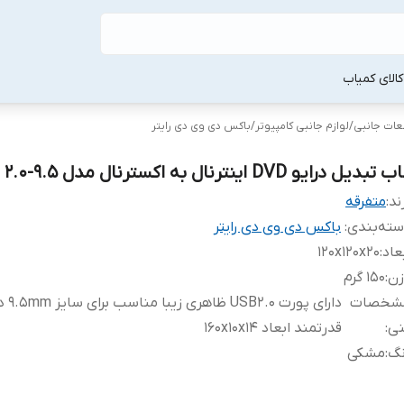
لا‌ی کمیاب
طعات جانبی
/
لوازم جانبی کامپیوتر
/
باکس دی وی دی رایتر
تبدیل درایو DVD اینترنال به اکسترنال مدل 9.5-usb 2.0
ند:
متفرقه
ته‌بندی
:
باکس دی وی دی رایتر
عاد
:
120x120x20
زن
:
150 گرم
شخصات
دارای پورت
نی
:
قدرتمند ابعاد 160x10x14
نگ
:
مشکی