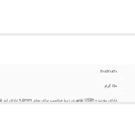
120x120x20
150 گرم
دارای پورت USB2.0 ظاهری زیبا مناسب برای سایز 9.5mm دارای لنز قدرتمند ابعاد 160x10x14
مشکی