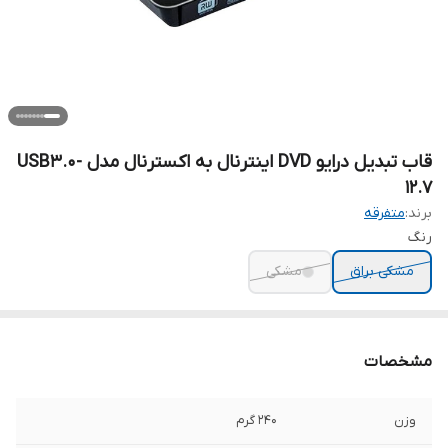
قاب تبدیل درایو DVD اینترنال به اکسترنال مدل USB3.0-
12.7
برند:
متفرقه
رنگ
مشکی براق
مشکی
مشخصات
وزن
240 گرم