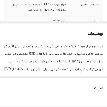
مشخصات فنی
دارای پورت USB3.0 ظاهری زیبا مناسب برای
سایز 12.7mm دارای لنز قدرتمند
ابعاد
160x140x10
توضیحات
در بسیاری از موارد افراد با خرید لپ تاپ جدید و یا ارتقاء آن برای افزایش
سرعت کارکرد کامپیوتر خود هارد لپ تاپ را با هارد SSD تعویض می کنند
و از طریق مبدل HDD Caddy هارد قدیمی خود را درون جایگاه دی وی
دی رایتر لپ تاپ قرار می دهند. در این شرایط اگر نیاز به استفاده از DVD
برای خواندن و یا رایت باشد می توانند همان DVD رایتر موجود که از لپ
تاپ خود باز کرده اند را توسط باکس DVD رایتر لپ تاپ USB 3.0 به
نظرات
صورت یک DVD رایتر اکسترنال استفاده کنند. این باکس DVD رایتر لپ
تاپ USB 3.0 دارای پورت USB 3.0 است و سرعت انتقال دیتای بالاتری