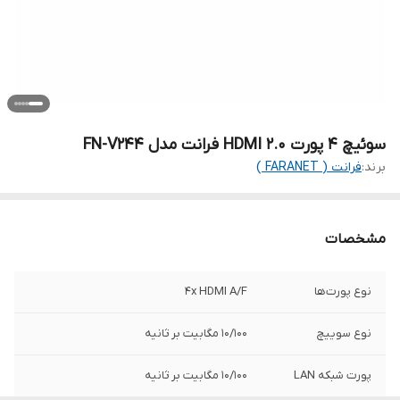
سوئیچ 4 پورت HDMI 2.0 فرانت مدل FN-V244
برند:
فرانت ( FARANET )
مشخصات
نوع پورت‌ها
۴x HDMI A/F
نوع سوییچ
10/100 مگابیت بر ثانیه
پورت شبکه LAN
10/100 مگابیت بر ثانیه