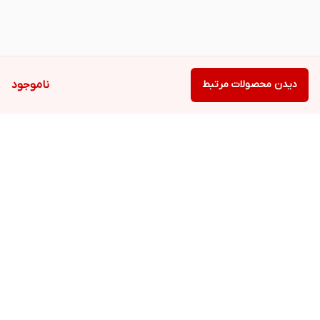
دیدن محصولات مرتبط
ناموجود
برگشت به بالا
دسترسی سریع
تعمیرات تخصصی با
ارتقاء حرفه‌ای لپ‌تاپ،
گارانتی
کامپیوتر شخصی و