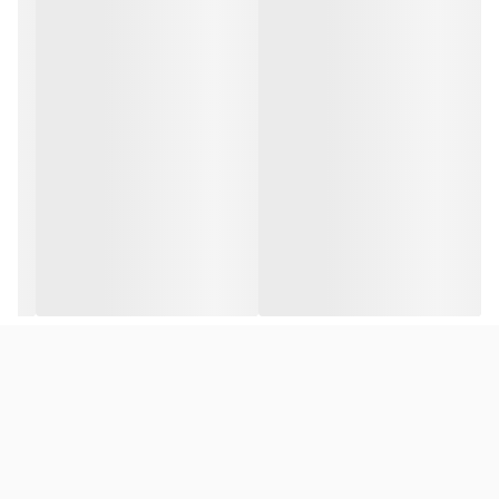
سوییچ روی بدنه 2- توسط ریموت کنترل IRبدنه این KVM از آلیاژ
آلومینیوم است و ابعاد آن 24×80×196 میلی متر و وزن آن حدودا 500 گرم
استبرای اتصال کامپیوتر ها به این سوییچ KVM از انواع کابل HDMI
استفاده کنید.