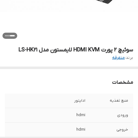
سوئیچ 2 پورت HDMI KVM لایمستون مدل LS-HK21
برند:
متفرقه
مشخصات
منبع تغذیه
اداپتور
ورودی
hdmi
خروجی
hdmi