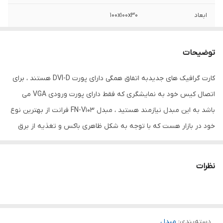
ابعاد
100x100x30
رنگ
مشکی
توضیحات
کارت گرافیک های جدیدبه اتفاق همگی دارای پورت DVI-D هستند ، برای
اتصال کیس خود به نمایشگری که فقط دارای پورت ورودی VGA می
باشد به این مبدل نیازمند هستید ، مبدل FN-V103 فرانت از بهترین نوع
خود در بازار هست که با توجه به شکل ظاهری باکس و تغذیه از برق
220ولت با کیفیت بالا و بدون نویز تصویر شما رو انتقال می دهد.
نظرات
دسته‌بندی
:
مبدل