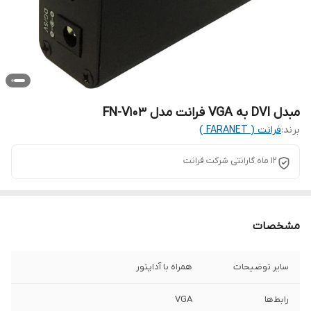
مبدل DVI به VGA فرانت مدل FN-V103
برند:
فرانت ( FARANET )
12 ماه گارانتی شرکت فرانت
مشخصات
سایر توضیحات
همراه با آداپتور
رابط‌ها
VGA